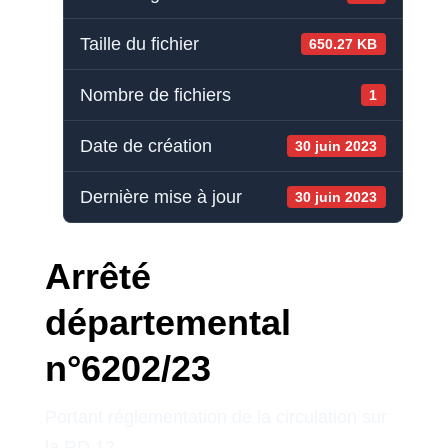
Taille du fichier
650.27 KB
Nombre de fichiers
1
Date de création
30 juin 2023
Dernière mise à jour
30 juin 2023
Arrêté
départemental
n°6202/23
Portant réglementation de la circulation sur
la RD 12