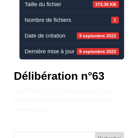
Taille du fichier
373.36 KB
Nombre de fichiers
1
Date de création
9 septembre 2022
Dernière mise à jour
9 septembre 2022
Délibération n°63
Projet AGE ET VIE : déclassement de la
parcelle cadastrée section AK n°532 du
domaine public